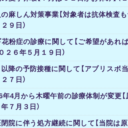
人の麻しん対策事業【対象者は抗体検査も
月２９日）
ギ花粉症の診療に関して【ご希望があれ
２０２６年５月１９日）
月以降の予防接種に関して【アブリスボ当
月２７日）
26年4月から木曜午前の診療体制が変更【
６年７月３日）
医閉院に伴う処方継続に関して【当院は原