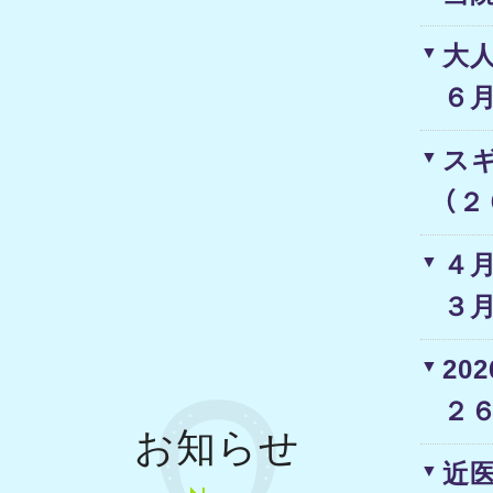
大
６
ス
（
４
３
20
２
お知らせ
近