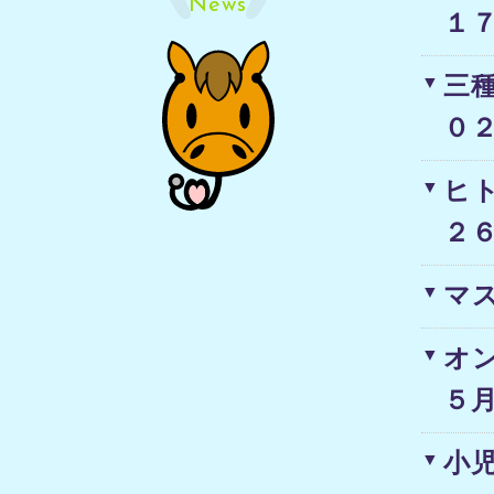
News
１７
三
０
ヒ
２
マ
オ
５
小