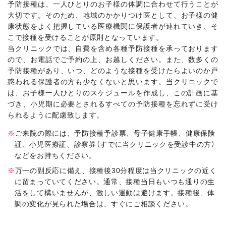
予防接種は、一人ひとりのお子様の体調に合わせて行うことが
大切です。そのため、地域のかかりつけ医として、お子様の健
康状態をよく把握している医療機関に保護者が連れていき、そ
こで接種を受けることが原則となっています。
当クリニックでは、自費を含め各種予防接種を承っております
ので、お電話でご予約の上、お越しください。また、数多くの
予防接種があり、いつ、どのような接種を受けたらよいのか戸
惑われる保護者の方も少なくないと思います。当クリニックで
は、お子様一人ひとりのスケジュールを作成し、この計画に基
づき、小児期に必要とされるすべての予防接種を忘れずに受け
られるように配慮致します。
ご来院の際には、予防接種予診票、母子健康手帳、健康保険
証、小児医療証、診察券（すでに当クリニックを受診中の方）
などをお持ちください。
万一の副反応に備え、接種後30分程度は当クリニックの近く
に留まっていてください。通常、接種当日もいつも通りの生
活をして構いませんが、激しい運動は避けます。接種後、体
調の変化が見られた場合は、すぐにご相談ください。