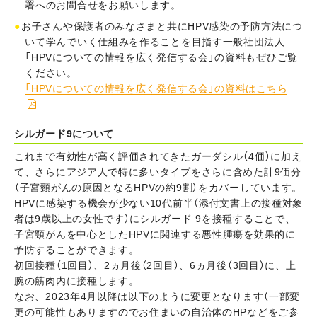
署へのお問合せをお願いします。
お子さんや保護者のみなさまと共にHPV感染の予防方法につ
いて学んでいく仕組みを作ることを目指す一般社団法人
「HPVについての情報を広く発信する会」の資料もぜひご覧
ください。
「HPVについての情報を広く発信する会」の資料はこちら

シルガード9
について
これまで有効性が高く評価されてきたガーダシル（4価）に加え
て、さらにアジア人で特に多いタイプをさらに含めた計9価分
（子宮頸がんの原因となるHPVの約9割）をカバーしています。
HPVに感染する機会が少ない10代前半（添付文書上の接種対象
者は9歳以上の女性です）にシルガード 9を接種することで、
子宮頸がんを中心としたHPVに関連する悪性腫瘍を効果的に
予防することができます。
初回接種（1回目）、2ヵ月後（2回目）、6ヵ月後（3回目）に、上
腕の筋肉内に接種します。
なお、2023年4月以降は以下のように変更となります（一部変
更の可能性もありますのでお住まいの自治体のHPなどをご参