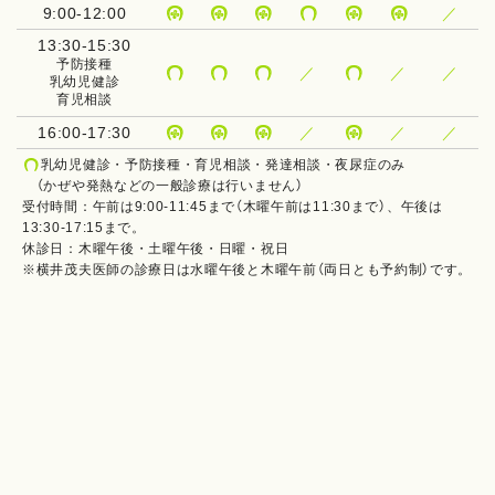
9:00-12:00
／






13:30-15:30
予防接種
／
／
／




乳幼児健診
育児相談
16:00-17:30
／
／
／




乳幼児健診・予防接種・育児相談・発達相談・夜尿症のみ

（かぜや発熱などの一般診療は行いません）
受付時間：午前は9:00-11:45まで（木曜午前は11:30まで）、午後は
13:30-17:15まで。
休診日：木曜午後・土曜午後・日曜・祝日
※横井茂夫医師の診療日は水曜午後と木曜午前（両日とも予約制）です。