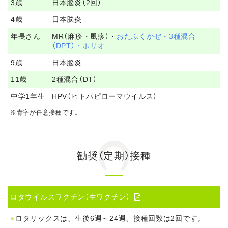
3歳
日本脳炎（2回）
4歳
日本脳炎
年長さん
MR（麻疹・風疹）・
おたふくかぜ・3種混合
（DPT）・ポリオ
9歳
日本脳炎
11歳
2種混合（DT）
中学1年生
HPV（ヒトパピローマウイルス）
※青字が任意接種です。
勧奨（定期）接種
ロタウイルスワクチン（生ワクチン）

ロタリックスは、生後6週～24週、接種回数は2回です。